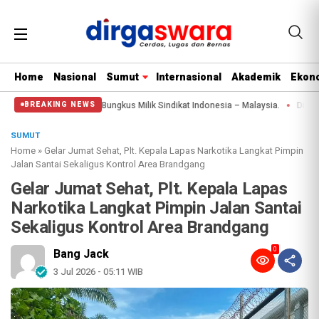
Home
Nasional
Sumut
Internasional
Akademik
Ekono
Liquid 1.350 Bungkus Milik Sindikat Indonesia – Malaysia.
Diduga Aniaya 
BREAKING NEWS
SUMUT
Home
»
Gelar Jumat Sehat, Plt. Kepala Lapas Narkotika Langkat Pimpin
Jalan Santai Sekaligus Kontrol Area Brandgang
Gelar Jumat Sehat, Plt. Kepala Lapas
Narkotika Langkat Pimpin Jalan Santai
Sekaligus Kontrol Area Brandgang
0
Bang Jack
3 Jul 2026 - 05:11 WIB