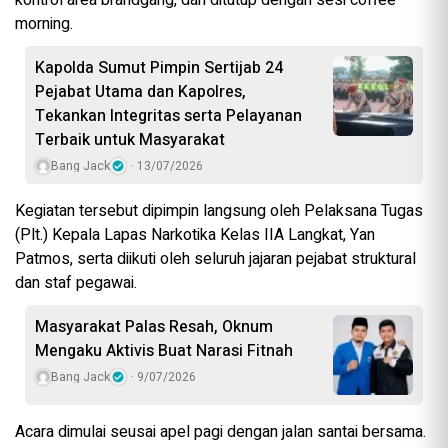
kontrol area brandgang, dan ditutup dengan sesi coffee
morning.
Kapolda Sumut Pimpin Sertijab 24
Pejabat Utama dan Kapolres,
Tekankan Integritas serta Pelayanan
Terbaik untuk Masyarakat
Bang Jack
13/07/2026
Kegiatan tersebut dipimpin langsung oleh Pelaksana Tugas
(Plt.) Kepala Lapas Narkotika Kelas IIA Langkat, Yan
Patmos, serta diikuti oleh seluruh jajaran pejabat struktural
dan staf pegawai.
Masyarakat Palas Resah, Oknum
Mengaku Aktivis Buat Narasi Fitnah
Bang Jack
9/07/2026
Acara dimulai seusai apel pagi dengan jalan santai bersama.