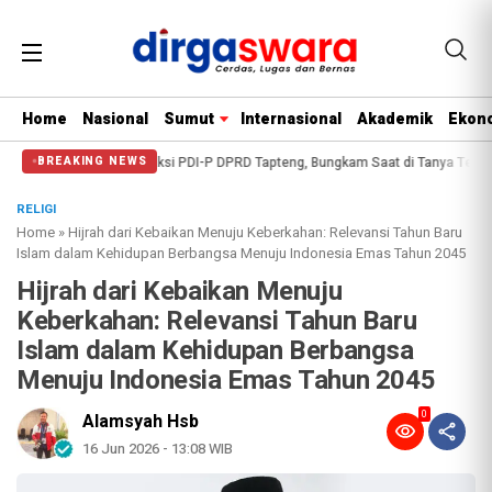
Home
Nasional
Sumut
Internasional
Akademik
Ekono
aksi PDI-P DPRD Tapteng, Bungkam Saat di Tanya Terkait Pembahasan Propempe
BREAKING NEWS
RELIGI
Home
»
Hijrah dari Kebaikan Menuju Keberkahan: Relevansi Tahun Baru
Islam dalam Kehidupan Berbangsa Menuju Indonesia Emas Tahun 2045
Hijrah dari Kebaikan Menuju
Keberkahan: Relevansi Tahun Baru
Islam dalam Kehidupan Berbangsa
Menuju Indonesia Emas Tahun 2045
0
Alamsyah Hsb
16 Jun 2026 - 13:08 WIB