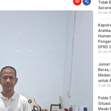
Tidak 
Secara
25 Jun 2
Kapolr
Arahka
Human
Pengam
DPRD 
23 Jun 2
Jumat 
Beras,
Medan 
untuk 
5 Jun 20
Polda 
Situas
Meski 