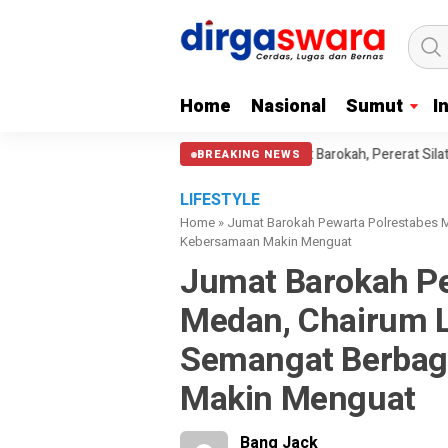
Home
Nasional
Sumut
I
es Medan Gelar Jumat Barokah, Pererat Silaturahmi, Kokohkan Sinergi M
BREAKING NEWS
LIFESTYLE
Home
»
Jumat Barokah Pewarta Polrestabes 
Kebersamaan Makin Menguat
Jumat Barokah Pe
Medan, Chairum L
Semangat Berbag
Makin Menguat
Bang Jack