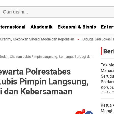
nternasional
Akademik
Ekonomi & Bisnis
Enter
edia dan Kepolisian
Diduga Jadi Lokasi Transaksi Sabu, Timsus Ant
Ber
Medan, Chairum Lubis Pimpin Langsung, Semangat Berbagi dan
Tak Me
warta Polrestabes
Mahasi
Serudu
ubis Pimpin Langsung,
Poldas
Korups
i dan Kebersamaan
7 Jul 202
Ketua 
Mengh
0