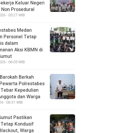
Bekerja Keluar Negeri
 Non Prosedural
026 - 05:27 WIB
estabes Medan
n Personel Tetap
is dalam
anan Aksi KBMN di
Sumut
026 - 06:05 WIB
Barokah Berkah
 Pewarta Polrestabes
Tebar Kepedulian
Anggota dan Warga
26 - 06:31 WIB
Sumut Pastikan
i Tetap Kondusif
Blackout, Warga