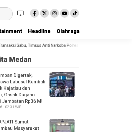
tainment
Headline
Olahraga
i Narkoba Polres Asahan Amankan Seorang Pria dengan Barang Bukti 63,
ita Medan
mpan Digertak,
swa Labusel Kembali
k Kajatisu dan
u, Gasak Dugaan
i Jembatan Rp36 M!
6 - 02:31 WIB
APJATI Sumut
imbau Masyarakat