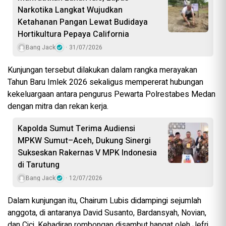
Narkotika Langkat Wujudkan
Ketahanan Pangan Lewat Budidaya
Hortikultura Pepaya California
Bang Jack
31/07/2026
Kunjungan tersebut dilakukan dalam rangka merayakan
Tahun Baru Imlek 2026 sekaligus mempererat hubungan
kekeluargaan antara pengurus Pewarta Polrestabes Medan
dengan mitra dan rekan kerja.
Kapolda Sumut Terima Audiensi
MPKW Sumut–Aceh, Dukung Sinergi
Sukseskan Rakernas V MPK Indonesia
di Tarutung
Bang Jack
12/07/2026
Dalam kunjungan itu, Chairum Lubis didampingi sejumlah
anggota, di antaranya David Susanto, Bardansyah, Novian,
dan Cici. Kehadiran rombongan disambut hangat oleh Jefri