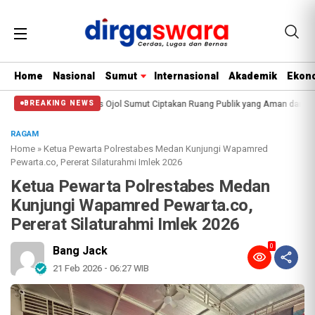
Home
Nasional
Sumut
Internasional
Akademik
Ekono
oba
Sinergitas Ojol Sumut Ciptakan Ruang Publik yang Aman dan Kondusif
BREAKING NEWS
RAGAM
Home
»
Ketua Pewarta Polrestabes Medan Kunjungi Wapamred
Pewarta.co, Pererat Silaturahmi Imlek 2026
Ketua Pewarta Polrestabes Medan
Kunjungi Wapamred Pewarta.co,
Pererat Silaturahmi Imlek 2026
0
Bang Jack
21 Feb 2026 - 06:27 WIB