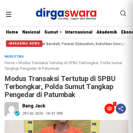
Home
Nasional
Sumut
Internasional
Akademik
Ekono
an Gelar Jumat Barokah, Pererat Silaturahmi, Kokohkan Sinergi Media dan Kepo
BREAKING NEWS
NARKOTIKA
Home
»
Modus Transaksi Tertutup di SPBU Terbongkar, Polda Sumut
Tangkap Pengedar di Patumbak
Modus Transaksi Tertutup di SPBU
Terbongkar, Polda Sumut Tangkap
Pengedar di Patumbak
0
Bang Jack
28 Feb 2026 - 06:41 WIB