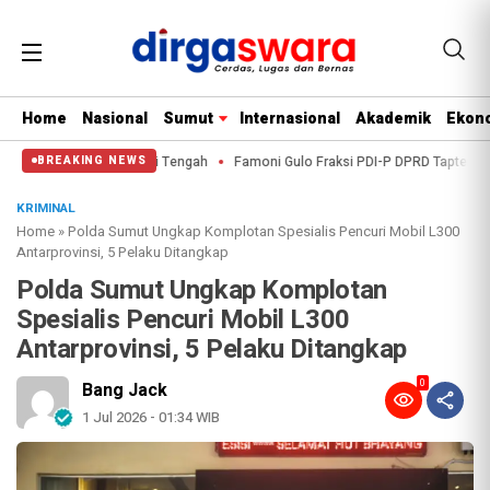
Home
Nasional
Sumut
Internasional
Akademik
Ekono
lres Tapanuli Tengah
Famoni Gulo Fraksi PDI-P DPRD Tapteng, Bungkam Saa
BREAKING NEWS
KRIMINAL
Home
»
Polda Sumut Ungkap Komplotan Spesialis Pencuri Mobil L300
Antarprovinsi, 5 Pelaku Ditangkap
Polda Sumut Ungkap Komplotan
Spesialis Pencuri Mobil L300
Antarprovinsi, 5 Pelaku Ditangkap
0
Bang Jack
1 Jul 2026 - 01:34 WIB