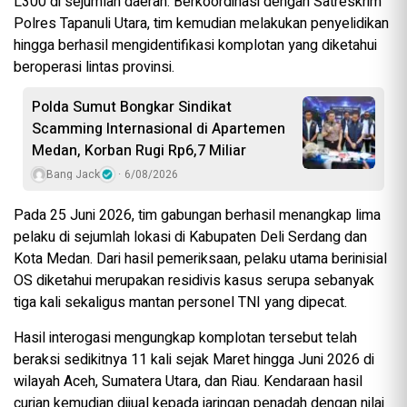
L300 di sejumlah daerah. Berkoordinasi dengan Satreskrim
Polres Tapanuli Utara, tim kemudian melakukan penyelidikan
hingga berhasil mengidentifikasi komplotan yang diketahui
beroperasi lintas provinsi.
Polda Sumut Bongkar Sindikat
Scamming Internasional di Apartemen
Medan, Korban Rugi Rp6,7 Miliar
Bang Jack
6/08/2026
Pada 25 Juni 2026, tim gabungan berhasil menangkap lima
pelaku di sejumlah lokasi di Kabupaten Deli Serdang dan
Kota Medan. Dari hasil pemeriksaan, pelaku utama berinisial
OS diketahui merupakan residivis kasus serupa sebanyak
tiga kali sekaligus mantan personel TNI yang dipecat.
Hasil interogasi mengungkap komplotan tersebut telah
beraksi sedikitnya 11 kali sejak Maret hingga Juni 2026 di
wilayah Aceh, Sumatera Utara, dan Riau. Kendaraan hasil
curian kemudian dijual kepada jaringan penadah dengan nilai