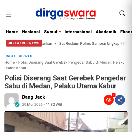
Home
Nasional
Sumut
Internasional
Akademik
Ekono
ku Berhasil Diamankan
Sat Reskrim Polres Samosir Ungkap 7 Kasus Jadi Per
BREAKING NEWS
UNCATEGORIZED
Home
»
Polisi Diserang Saat Gerebek Pengedar Sabu di Medan, Pelaku
Utama Kabur
Polisi Diserang Saat Gerebek Pengedar
Sabu di Medan, Pelaku Utama Kabur
0
Bang Jack
29 Mei 2026 - 11:32 WIB