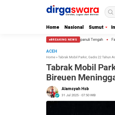
Home
Nasional
Sumut
I
sun Polres Tapanuli Tengah
Famoni Gulo Fraksi PDI-P DPRD Tapte
BREAKING NEWS
ACEH
Home
»
Tabrak Mobil Parkir, Gadis 22 Tahun A
Tabrak Mobil Park
Bireuen Meningga
Alamsyah Hsb
31 Jul 2025 - 07:50 WIB