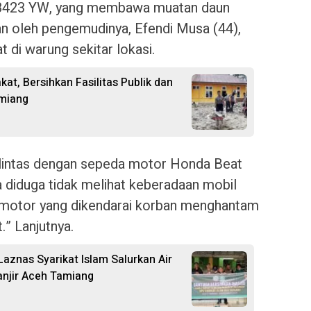
L 8423 YW, yang membawa muatan daun
alan oleh pengemudinya, Efendi Musa (44),
t di warung sekitar lokasi.
at, Bersihkan Fasilitas Publik dan
amiang
elintas dengan sepeda motor Honda Beat
a diduga tidak melihat keberadaan mobil
a motor yang dikendarai korban menghantam
.” Lanjutnya.
aznas Syarikat Islam Salurkan Air
njir Aceh Tamiang