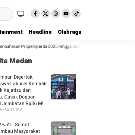
tainment
Headline
Olahraga
 Saat Ini Belum Terlaksana.
Pewarta Polrestabes Medan Gelar Juma
ita Medan
mpan Digertak,
swa Labusel Kembali
k Kajatisu dan
u, Gasak Dugaan
i Jembatan Rp36 M!
6 - 02:31 WIB
APJATI Sumut
imbau Masyarakat