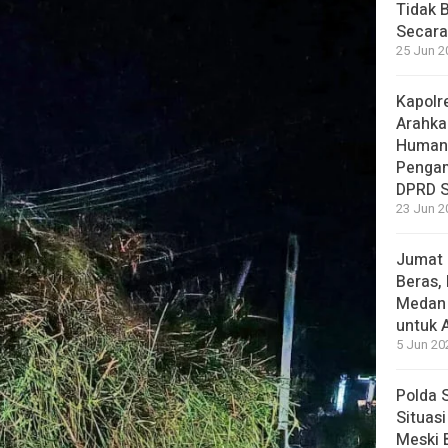
Tidak 
Secara
25 Jun 2
Kapolr
Arahka
Human
Pengam
DPRD 
23 Jun 2
Jumat 
Beras,
Medan 
untuk 
5 Jun 20
Polda 
Situas
Meski 