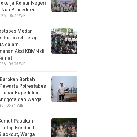
Bekerja Keluar Negeri
 Non Prosedural
026 - 05:27 WIB
estabes Medan
n Personel Tetap
is dalam
anan Aksi KBMN di
Sumut
026 - 06:05 WIB
Barokah Berkah
 Pewarta Polrestabes
Tebar Kepedulian
Anggota dan Warga
26 - 06:31 WIB
Sumut Pastikan
i Tetap Kondusif
Blackout, Warga