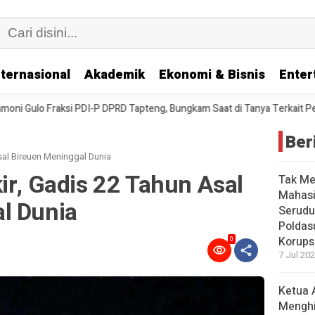
nternasional
Akademik
Ekonomi & Bisnis
Enter
ng, Bungkam Saat di Tanya Terkait Pembahasan Propemperda 2025 Hingga
Ber
sal Bireuen Meninggal Dunia
ir, Gadis 22 Tahun Asal
Tak Me
Mahasi
l Dunia
Serudu
Poldas
Korups
0
7 Jul 202
Ketua 
Mengh