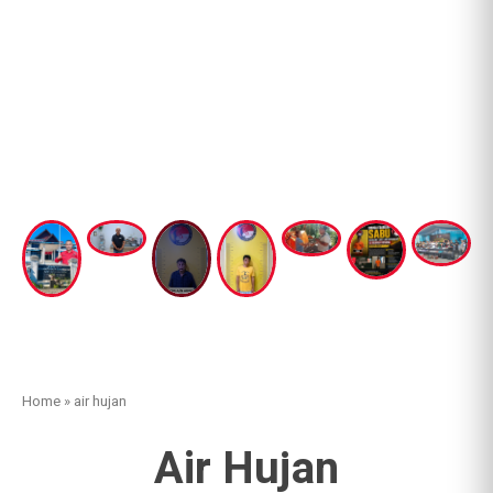
Home
»
air hujan
Air Hujan