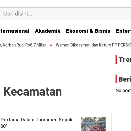
nternasional
Akademik
Ekonomi & Bisnis
Enter
an Rugi Rp6,7 Miliar
Wamen Dikdasmen dan Ketum PP PERSIS Resmik
Tre
Ber
r Kecamatan
No post
a Pertama Dalam Turnamen Sepak
-80”