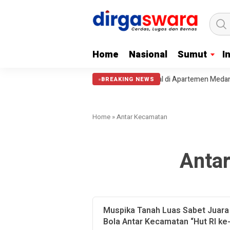
Home
Nasional
Sumut
I
mut Bongkar Sindikat Scamming Internasional di Apartemen Medan, Korb
BREAKING NEWS
Home
»
Antar Kecamatan
Anta
Muspika Tanah Luas Sabet Juar
Bola Antar Kecamatan “Hut RI ke