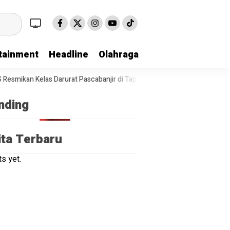
tainment
Headline
Olahraga
an Kelas Darurat Pascabanjir di Tapanuli Tengah
Polda Sumut Bo
nding
ita Terbaru
s yet.