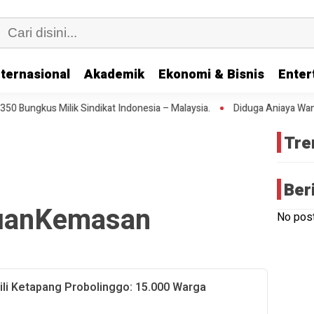
nternasional
Akademik
Ekonomi & Bisnis
Enter
ngkus Milik Sindikat Indonesia – Malaysia.
Diduga Aniaya Wanita 
Tre
Ber
uanKemasan
No post
Gili Ketapang Probolinggo: 15.000 Warga