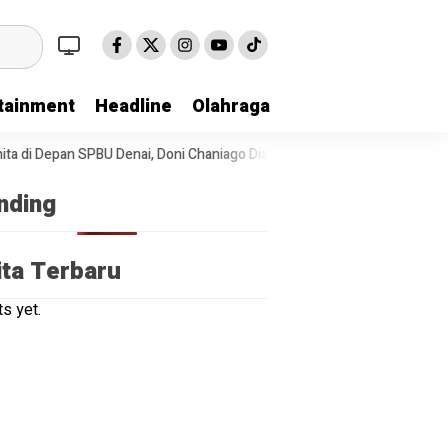
tainment
Headline
Olahraga
di Depan SPBU Denai, Doni Chaniago Diamankan Polsek Medan Area
nding
ita Terbaru
s yet.