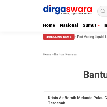
Home
Nasional
Sumut
I
Musnahkan 29.000 Sabu, Ganja 9.000 Gram dan Pod Vaping Liquid 1.350 Bu
BREAKING NEWS
Home
»
BantuanKemasan
Bant
Krisis Air Bersih Melanda Pulau 
Terdesak