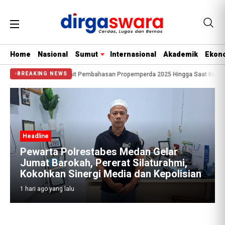
Home
Nasional
Sumut
Internasional
Akademik
Ekono
m Saat di Tanya Terkait Pembahasan Propemperda 2025 Hingga Saat Ini Belum 
BREAKING NEWS
Headline
Pewarta Polrestabes Medan Gelar
Jumat Barokah, Pererat Silaturahmi,
Kokohkan Sinergi Media dan Kepolisian
1 hari ago yang lalu