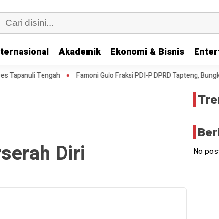
nternasional
Akademik
Ekonomi & Bisnis
Enter
apanuli Tengah
Famoni Gulo Fraksi PDI-P DPRD Tapteng, Bungkam S
Tre
Ber
serah Diri
No post