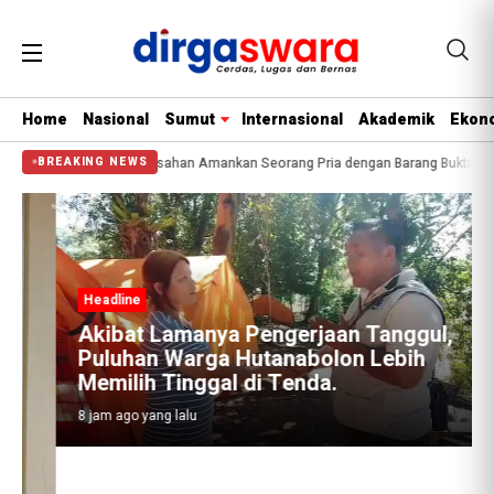
Home
Nasional
Sumut
Internasional
Akademik
Ekono
Anti Narkoba Polres Asahan Amankan Seorang Pria dengan Barang Bukti 63,67 
BREAKING NEWS
Headline
Akibat Lamanya Pengerjaan Tanggul,
Puluhan Warga Hutanabolon Lebih
Memilih Tinggal di Tenda.
8 jam ago yang lalu