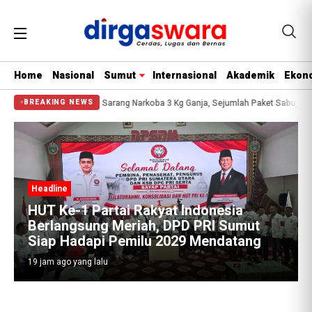
Home
Nasional
Sumut
Internasional
Akademik
Ekono
ualanamu Yang Jadi Sarang Narkoba 3 Kg Ganja, Sejumlah Paket Sabu, Hingga 
BREAKING NEWS
Headline
HUT Ke-1 Partai Rakyat Indonesia
Berlangsung Meriah, DPD PRI Sumut
Siap Hadapi Pemilu 2029 Mendatang
19 jam ago yang lalu