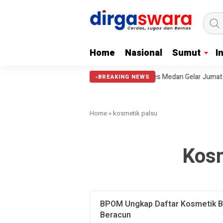
Home
Nasional
Sumut
I
Ini Belum Terlaksana.
Pewarta Polrestabes Medan Gelar Jumat Barok
BREAKING NEWS
Home
»
kosmetik palsu
Kosm
BPOM Ungkap Daftar Kosmetik B
Beracun