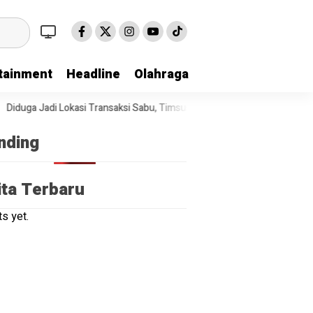
tainment
Headline
Olahraga
duga Jadi Lokasi Transaksi Sabu, Timsus Anti Narkoba Polres Asahan A
nding
ita Terbaru
s yet.