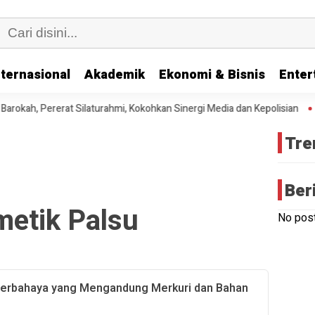
nternasional
Akademik
Ekonomi & Bisnis
Enter
ah, Pererat Silaturahmi, Kokohkan Sinergi Media dan Kepolisian
Di
Tre
Ber
etik Palsu
No post
erbahaya yang Mengandung Merkuri dan Bahan