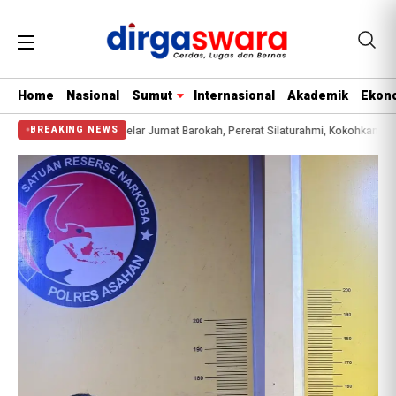
Home
Nasional
Sumut
Internasional
Akademik
Ekono
lrestabes Medan Gelar Jumat Barokah, Pererat Silaturahmi, Kokohkan Sinergi M
BREAKING NEWS