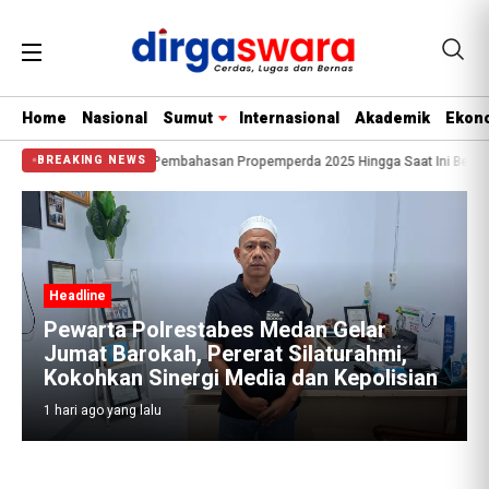
Home
Nasional
Sumut
Internasional
Akademik
Ekono
at di Tanya Terkait Pembahasan Propemperda 2025 Hingga Saat Ini Belum Terl
BREAKING NEWS
Polrestabes Medan Gelar
okah, Pererat Silaturahmi,
Sinergi Media dan Kepolisian
lalu