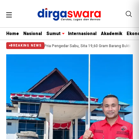
Home
Nasional
Sumut
Internasional
Akademik
Ekono
 Asahan Amankan Pria Pengedar Sabu, Sita 19,60 Gram Barang Bukti
Residi
BREAKING NEWS