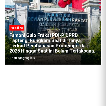
eadline
amoni Gulo Fraksi PDI-P DPRD
apteng, Bungkam Saat di Tanya
erkait Pembahasan Propemperda
025 Hingga Saat Ini Belum Terlaksana.
hari ago yang lalu