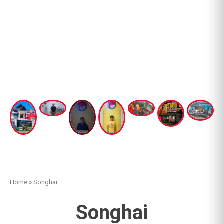
Home
»
Songhai
Songhai