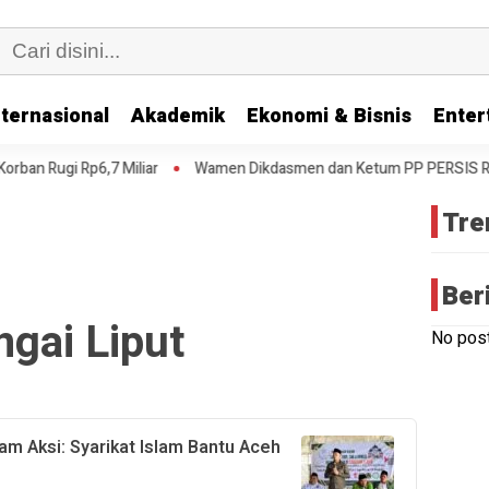
nternasional
Akademik
Ekonomi & Bisnis
Enter
n Rugi Rp6,7 Miliar
Wamen Dikdasmen dan Ketum PP PERSIS Resmika
Tre
Ber
ngai Liput
No post
am Aksi: Syarikat Islam Bantu Aceh