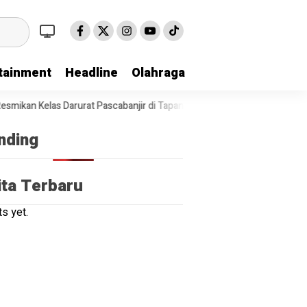
tainment
Headline
Olahraga
n Kelas Darurat Pascabanjir di Tapanuli Tengah
Polda Sumut Bon
nding
ita Terbaru
s yet.