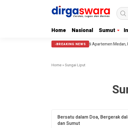
Home
Nasional
Sumut
I
mut Bongkar Sindikat Scamming Internasional di Apartemen Medan, Korba
BREAKING NEWS
Home
»
Sungai Liput
Su
Bersatu dalam Doa, Bergerak dal
dan Sumut