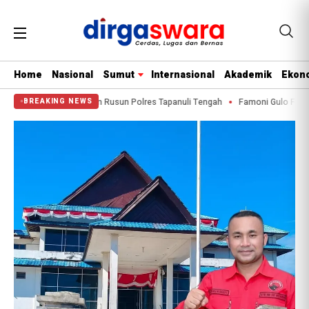
Home
Nasional
Sumut
Internasional
Akademik
Ekono
ertama Pembangunan Rusun Polres Tapanuli Tengah
Famoni Gulo Fraksi PDI-
BREAKING NEWS