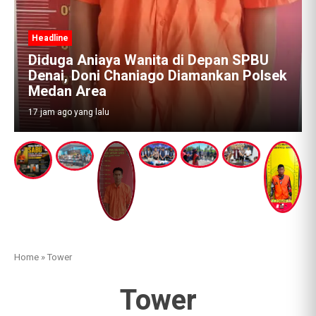
i Depan SPBU
iamankan Polsek
Home
»
Tower
Tower