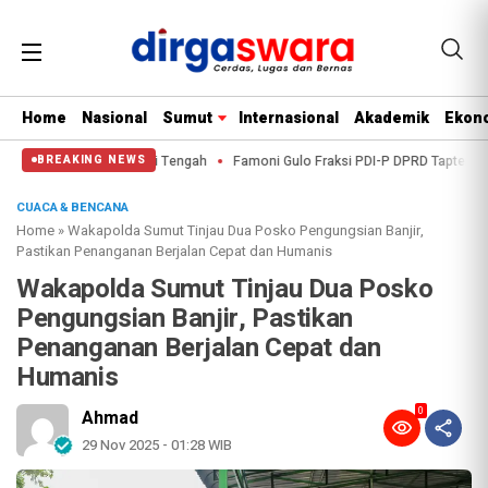
Home
Nasional
Sumut
Internasional
Akademik
Ekono
lres Tapanuli Tengah
Famoni Gulo Fraksi PDI-P DPRD Tapteng, Bungkam Saa
BREAKING NEWS
CUACA & BENCANA
Home
»
Wakapolda Sumut Tinjau Dua Posko Pengungsian Banjir,
Pastikan Penanganan Berjalan Cepat dan Humanis
Wakapolda Sumut Tinjau Dua Posko
Pengungsian Banjir, Pastikan
Penanganan Berjalan Cepat dan
Humanis
0
Ahmad
29 Nov 2025 - 01:28 WIB