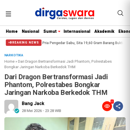
Home
Nasional
Sumut
Internasional
Akademik
Ekono
ahan Amankan Pria Pengedar Sabu, Sita 19,60 Gram Barang Bukti
Akibat Lam
BREAKING NEWS
NARKOTIKA
Home
»
Dari Dragon Bertransformasi Jadi Phantom, Polrestabes
Bongkar Jaringan Narkoba Berkedok THM
Dari Dragon Bertransformasi Jadi
Phantom, Polrestabes Bongkar
Jaringan Narkoba Berkedok THM
0
Bang Jack
28 Mei 2026 - 23:28 WIB