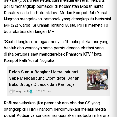
service (CS) karena kedapatan menjual ekstasi. Terbaru,
polisi menangkap pemasok di Kecamatan Medan Barat.
Kasatresnarkoba Polrestabes Medan Kompol Rafli Yusuf
Nugraha mengatakan, pemasok yang ditangkap itu berinisial
MF (22) warga Kelurahan Tanjung Gusta. Polisi menyita 10
butir ekstasi dari tangan MF.
“Saat ditangkap, petugas menyita 10 butir pil ekstasi, yang
bentuk dan warnanya sama persis dengan ekstasi yang
disita petugas saat menggerebek Phantom KTV,” kata
Kompol Rafli Yusuf Nugraha.
Polda Sumut Bongkar Home Industri
Vape Mengandung Etomidate, Bahan
Baku Diduga Dipasok dari Kamboja
Bang Jack
5/08/2026
Rafli menjelaskan, jika pemasok narkoba dan CS yang
ditangkap di THM Phantom berkomunikasi melalui media
sosial. Keduanya sengaja menggunakan metode ini, karena