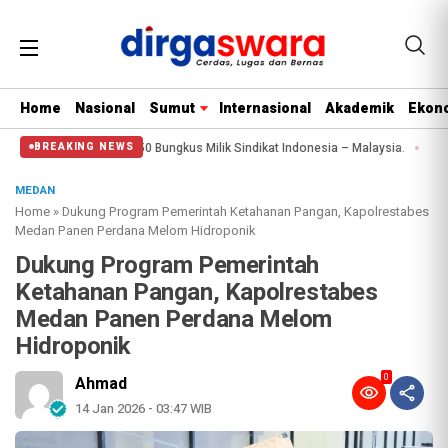
Home
Nasional
Sumut
Internasional
Akademik
Ekono
ng Liquid 1.350 Bungkus Milik Sindikat Indonesia – Malaysia.
Diduga Aniay
BREAKING NEWS
MEDAN
Home
»
Dukung Program Pemerintah Ketahanan Pangan, Kapolrestabes
Medan Panen Perdana Melom Hidroponik
Dukung Program Pemerintah
Ketahanan Pangan, Kapolrestabes
Medan Panen Perdana Melom
Hidroponik
0
Ahmad
14 Jan 2026 - 03:47 WIB