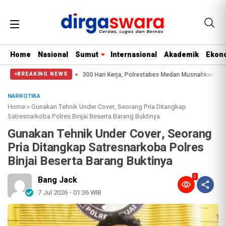
Home
Nasional
Sumut
Internasional
Akademik
Ekono
ngkus Pemuda
300 Hari Kerja, Polrestabes Medan Musnahkan 29.000 Sabu, Gan
BREAKING NEWS
NARKOTIKA
Home
»
Gunakan Tehnik Under Cover, Seorang Pria Ditangkap
Satresnarkoba Polres Binjai Beserta Barang Buktinya
Gunakan Tehnik Under Cover, Seorang
Pria Ditangkap Satresnarkoba Polres
Binjai Beserta Barang Buktinya
0
Bang Jack
7 Jul 2026 - 01:36 WIB