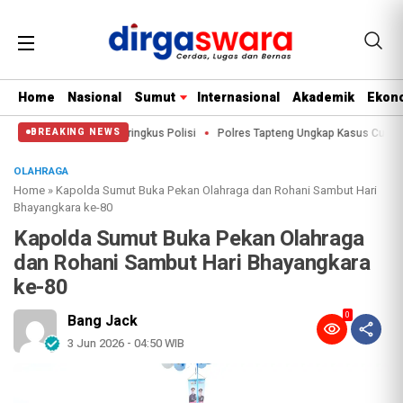
Home
Nasional
Sumut
Internasional
Akademik
Ekono
anuli Tengah Diringkus Polisi
Polres Tapteng Ungkap Kasus Curanmor di Sa
BREAKING NEWS
OLAHRAGA
Home
»
Kapolda Sumut Buka Pekan Olahraga dan Rohani Sambut Hari
Bhayangkara ke-80
Kapolda Sumut Buka Pekan Olahraga
dan Rohani Sambut Hari Bhayangkara
ke-80
0
Bang Jack
3 Jun 2026 - 04:50 WIB