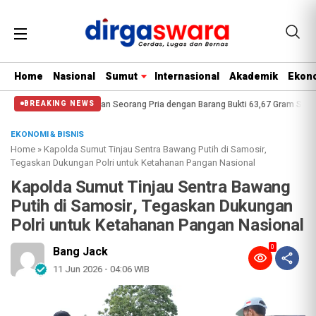
Home
Nasional
Sumut
Internasional
Akademik
Ekono
Asahan Amankan Seorang Pria dengan Barang Bukti 63,67 Gram Sabu
Satres 
BREAKING NEWS
EKONOMI & BISNIS
Home
»
Kapolda Sumut Tinjau Sentra Bawang Putih di Samosir,
Tegaskan Dukungan Polri untuk Ketahanan Pangan Nasional
Kapolda Sumut Tinjau Sentra Bawang
Putih di Samosir, Tegaskan Dukungan
Polri untuk Ketahanan Pangan Nasional
0
Bang Jack
11 Jun 2026 - 04:06 WIB