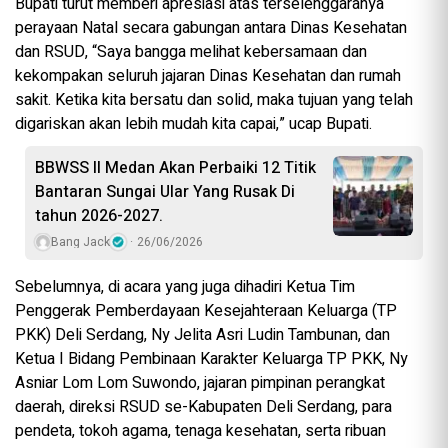
Bupati turut memberi apresiasi atas terselenggaranya
perayaan Natal secara gabungan antara Dinas Kesehatan
dan RSUD, “Saya bangga melihat kebersamaan dan
kekompakan seluruh jajaran Dinas Kesehatan dan rumah
sakit. Ketika kita bersatu dan solid, maka tujuan yang telah
digariskan akan lebih mudah kita capai,” ucap Bupati.
BBWSS II Medan Akan Perbaiki 12 Titik
Bantaran Sungai Ular Yang Rusak Di
tahun 2026-2027.
Bang Jack
26/06/2026
Sebelumnya, di acara yang juga dihadiri Ketua Tim
Penggerak Pemberdayaan Kesejahteraan Keluarga (TP
PKK) Deli Serdang, Ny Jelita Asri Ludin Tambunan, dan
Ketua I Bidang Pembinaan Karakter Keluarga TP PKK, Ny
Asniar Lom Lom Suwondo, jajaran pimpinan perangkat
daerah, direksi RSUD se-Kabupaten Deli Serdang, para
pendeta, tokoh agama, tenaga kesehatan, serta ribuan