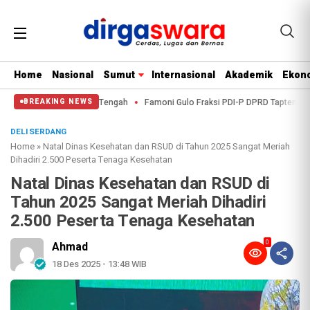
Home
Nasional
Sumut
Internasional
Akademik
Ekono
es Tapanuli Tengah
Famoni Gulo Fraksi PDI-P DPRD Tapteng, Bungkam Saat
BREAKING NEWS
DELI SERDANG
Home
»
Natal Dinas Kesehatan dan RSUD di Tahun 2025 Sangat Meriah
Dihadiri 2.500 Peserta Tenaga Kesehatan
Natal Dinas Kesehatan dan RSUD di
Tahun 2025 Sangat Meriah Dihadiri
2.500 Peserta Tenaga Kesehatan
0
Ahmad
18 Des 2025 - 13:48 WIB