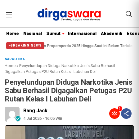
Home
Nasional
Sumut
Internasional
Akademik
Ekono
kait Pembahasan Propemperda 2025 Hingga Saat Ini Belum Terlaksana.
Pewa
BREAKING NEWS
NARKOTIKA
Home
»
Penyelundupan Diduga Narkotika Jenis Sabu Berhasil
Digagalkan Petugas P2U Rutan Kelas I Labuhan Deli
Penyelundupan Diduga Narkotika Jenis
Sabu Berhasil Digagalkan Petugas P2U
Rutan Kelas I Labuhan Deli
0
Bang Jack
4 Jul 2026 - 16:05 WIB