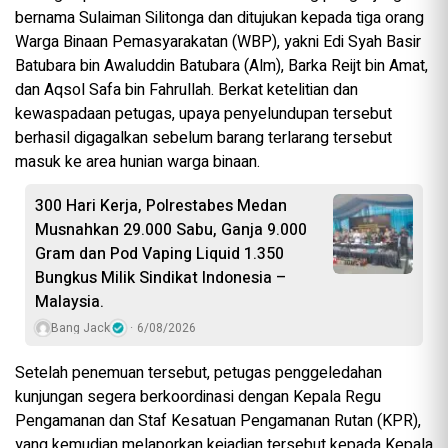
bernama Sulaiman Silitonga dan ditujukan kepada tiga orang
Warga Binaan Pemasyarakatan (WBP), yakni Edi Syah Basir
Batubara bin Awaluddin Batubara (Alm), Barka Reijt bin Amat,
dan Aqsol Safa bin Fahrullah. Berkat ketelitian dan
kewaspadaan petugas, upaya penyelundupan tersebut
berhasil digagalkan sebelum barang terlarang tersebut
masuk ke area hunian warga binaan.
300 Hari Kerja, Polrestabes Medan
Musnahkan 29.000 Sabu, Ganja 9.000
Gram dan Pod Vaping Liquid 1.350
Bungkus Milik Sindikat Indonesia –
Malaysia.
Bang Jack
6/08/2026
Setelah penemuan tersebut, petugas penggeledahan
kunjungan segera berkoordinasi dengan Kepala Regu
Pengamanan dan Staf Kesatuan Pengamanan Rutan (KPR),
yang kemudian melaporkan kejadian tersebut kepada Kepala