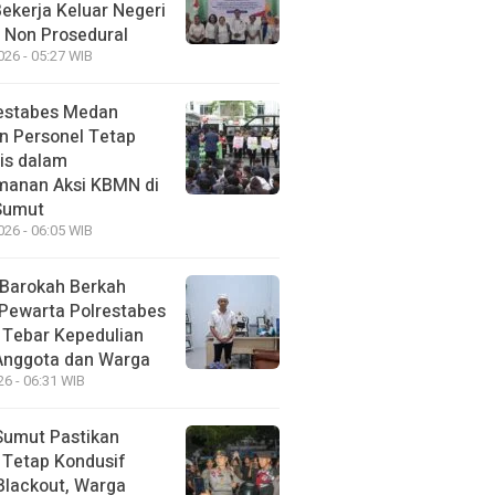
Bekerja Keluar Negeri
 Non Prosedural
026 - 05:27 WIB
estabes Medan
n Personel Tetap
is dalam
anan Aksi KBMN di
Sumut
026 - 06:05 WIB
Barokah Berkah
 Pewarta Polrestabes
Tebar Kepedulian
Anggota dan Warga
26 - 06:31 WIB
Sumut Pastikan
i Tetap Kondusif
Blackout, Warga