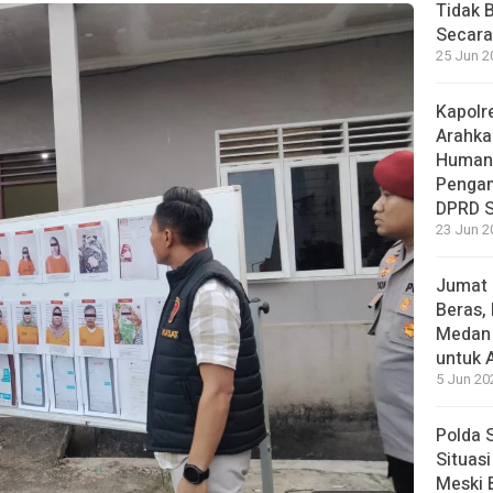
Tidak 
Secara
25 Jun 2
Kapolr
Arahka
Human
Pengam
DPRD 
23 Jun 2
Jumat 
Beras,
Medan 
untuk 
5 Jun 20
Polda 
Situas
Meski 