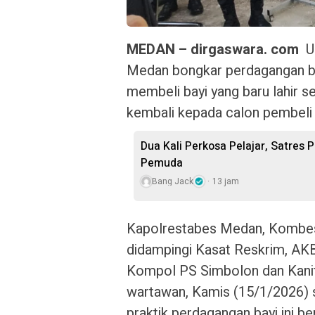
MEDAN – dirgaswara. com
U
Medan bongkar perdagangan ba
membeli bayi yang baru lahir se
kembali kepada calon pembeli s
Dua Kali Perkosa Pelajar, Satres
Pemuda
Bang Jack
13 jam
Kapolrestabes Medan, Kombes 
didampingi Kasat Reskrim, AKB
Kompol PS Simbolon dan Kanit
wartawan, Kamis (15/1/2026) 
praktik perdagangan bayi ini b