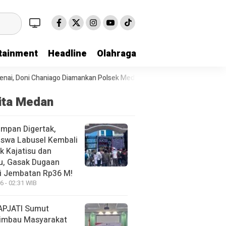
tainment
Headline
Olahraga
amankan Polsek Medan Area
Polda Sumut Bongkar Sindikat Scamming
ita Medan
mpan Digertak,
swa Labusel Kembali
k Kajatisu dan
u, Gasak Dugaan
i Jembatan Rp36 M!
6 - 02:31 WIB
APJATI Sumut
imbau Masyarakat