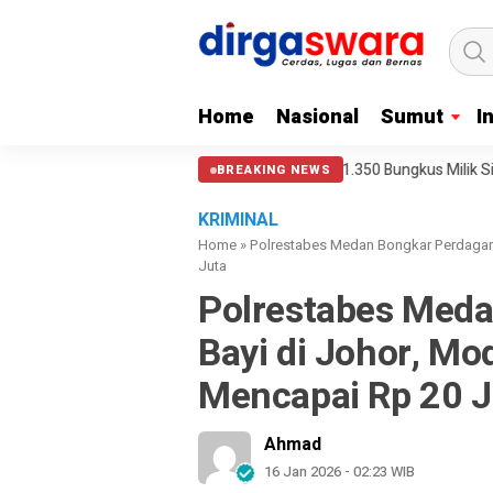
Home
Nasional
Sumut
I
m dan Pod Vaping Liquid 1.350 Bungkus Milik Sindikat Indonesia – Mala
BREAKING NEWS
KRIMINAL
Home
»
Polrestabes Medan Bongkar Perdagang
Juta
Polrestabes Med
Bayi di Johor, Mo
Mencapai Rp 20 J
Ahmad
16 Jan 2026 - 02:23 WIB