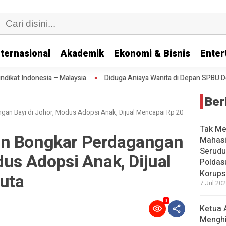
nternasional
Akademik
Ekonomi & Bisnis
Enter
ysia.
Diduga Aniaya Wanita di Depan SPBU Denai, Doni Chaniago Di
Ber
an Bayi di Johor, Modus Adopsi Anak, Dijual Mencapai Rp 20
Tak Me
an Bongkar Perdagangan
Mahasi
Serudu
dus Adopsi Anak, Dijual
Poldas
Korups
uta
7 Jul 202
0
Ketua 
Mengh