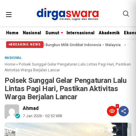
Home
Nasional
Sumut
Internasional
Akademik
Ekono
 Liquid 1.350 Bungkus Milik Sindikat Indonesia – Malaysia.
Diduga Aniaya 
BREAKING NEWS
NASIONAL
Home
»
Polsek Sunggal Gelar Pengaturan Lalu Lintas Pagi Hari, Pastikan
Aktivitas Warga Berjalan Lancar
Polsek Sunggal Gelar Pengaturan Lalu
Lintas Pagi Hari, Pastikan Aktivitas
Warga Berjalan Lancar
0
Ahmad
7 Jan 2026 - 02:52 WIB