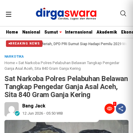
Home
Nasional
Sumut
Internasional
Akademik
Ekono
Berlangsung Meriah, DPD PRI Sumut Siap Hadapi Pemilu 2029 Mendatang
Res
BREAKING NEWS
NARKOTIKA
Home
»
Sat Narkoba Polres Pelabuhan Belawan Tangkap Pengedar
Ganja Asal Aceh, Sita 840 Gram Ganja Kering
Sat Narkoba Polres Pelabuhan Belawan
Tangkap Pengedar Ganja Asal Aceh,
Sita 840 Gram Ganja Kering
0
Bang Jack
12 Jun 2026 - 05:50 WIB