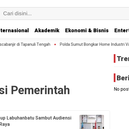
nternasional
Akademik
Ekonomi & Bisnis
Enter
njir di Tapanuli Tengah
Polda Sumut Bongkar Home Industri Vape
Tre
Ber
si Pemerintah
No post
up Labuhanbatu Sambut Audiensi
Raya