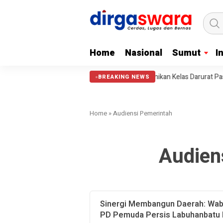
Home
Nasional
Sumut
I
Wamen Dikdasmen dan Ketum PP PERSIS Resmikan Kelas Darurat Pascaba
BREAKING NEWS
Home
»
Audiensi Pemerintah
Audien
Sinergi Membangun Daerah: Wab
PD Pemuda Persis Labuhanbatu 