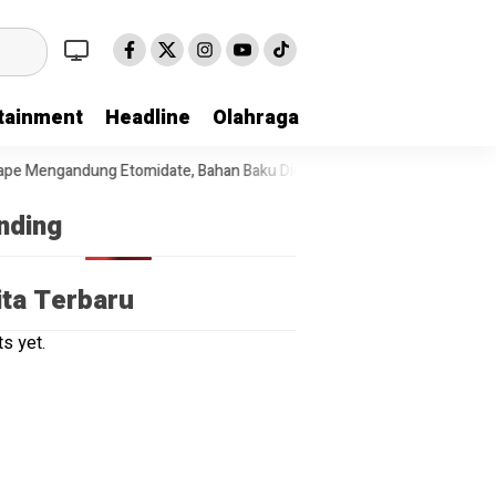
tainment
Headline
Olahraga
 Mengandung Etomidate, Bahan Baku Diduga Dipasok dari Kamboja
T
nding
ita Terbaru
s yet.