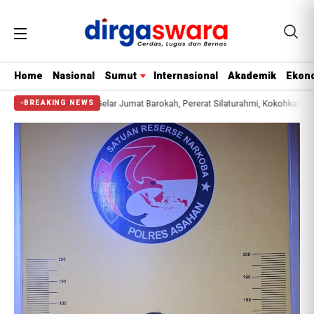
Home
Nasional
Sumut
Internasional
Akademik
Ekono
restabes Medan Gelar Jumat Barokah, Pererat Silaturahmi, Kokohkan Sinergi Me
BREAKING NEWS