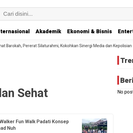
nternasional
Akademik
Ekonomi & Bisnis
Enter
okah, Pererat Silaturahmi, Kokohkan Sinergi Media dan Kepolisian
Tre
Ber
lan Sehat
No post
Walker Fun Walk Padati Konsep
mad Nuh