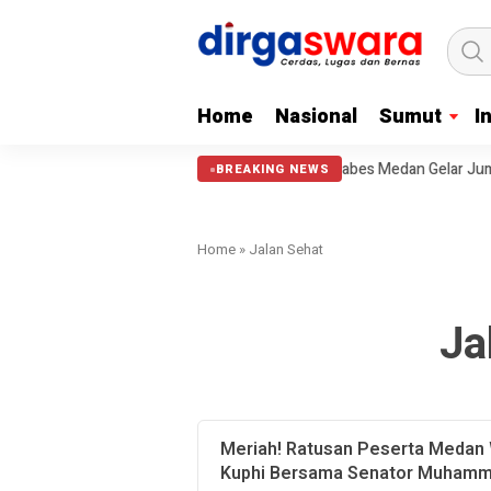
Home
Nasional
Sumut
I
t Ini Belum Terlaksana.
Pewarta Polrestabes Medan Gelar Jumat Bar
BREAKING NEWS
Home
»
Jalan Sehat
Ja
Meriah! Ratusan Peserta Medan 
Kuphi Bersama Senator Muham