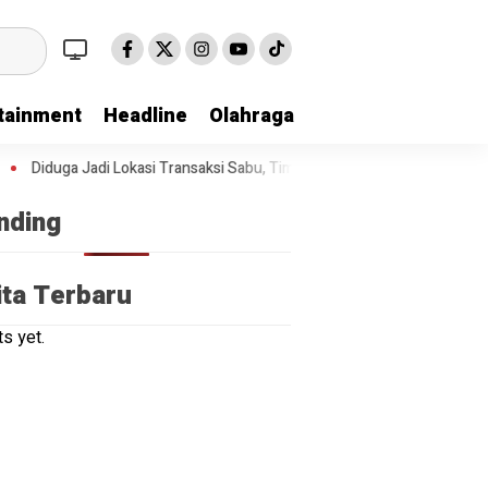
tainment
Headline
Olahraga
Diduga Jadi Lokasi Transaksi Sabu, Timsus Anti Narkoba Polres Asahan
nding
ita Terbaru
s yet.