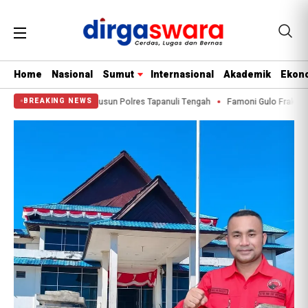
Home
Nasional
Sumut
Internasional
Akademik
Ekono
tama Pembangunan Rusun Polres Tapanuli Tengah
Famoni Gulo Fraksi PDI-P 
BREAKING NEWS