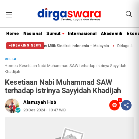
Home
Nasional
Sumut
Internasional
Akademik
Ekono
350 Bungkus Milik Sindikat Indonesia – Malaysia.
Diduga Aniaya Wanita di
BREAKING NEWS
RELIGI
Home
»
Kesetiaan Nabi Muhammad SAW terhadap istrinya Sayyidah
Khadijah
Kesetiaan Nabi Muhammad SAW
terhadap istrinya Sayyidah Khadijah
0
Alamsyah Hsb
28 Des 2024 - 10:47 WIB