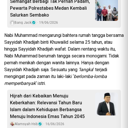
Semangat Berbagi Tak Pernah Padam,
Pewarta Polrestabes Medan Kembali
Salurkan Sembako
Bang Jack
19/06/2026
Nabi Muhammad mengarungi bahtera rumah tangga bersama
Sayyidah Khadijah binti Khuwailid selama 25 tahun, atau
hingga Sayyidah Khadijah wafat. Dalam rentang waktu itu,
Nabi Muhammad berumah tangga secara monogami. Tidak
pernah menikah dengan wanita lainnya. Hanya dengan
Sayyidah Khadijah saja. Sesuatu yang
‘langka
’ terjadi
mengingat pada zaman itu laki-laki ‘
berlomba-lomba
memperbanyak
‘ istri.
Hijrah dari Kebaikan Menuju
Keberkahan: Relevansi Tahun Baru
Islam dalam Kehidupan Berbangsa
Menuju Indonesia Emas Tahun 2045
Alamsyah Hsb
16/06/2026