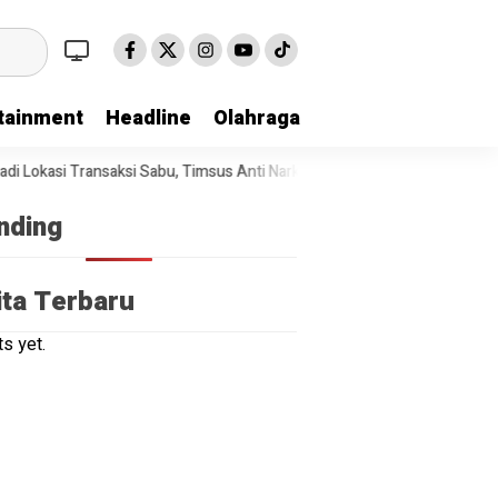
tainment
Headline
Olahraga
okasi Transaksi Sabu, Timsus Anti Narkoba Polres Asahan Amankan Seor
nding
ita Terbaru
s yet.