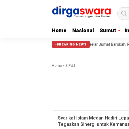
Home
Nasional
Sumut
I
erlaksana.
Pewarta Polrestabes Medan Gelar Jumat Barokah, Pererat
BREAKING NEWS
Home
»
S.Pd.I
Syarikat Islam Medan Hadiri Lep
Tegaskan Sinergi untuk Kemanu