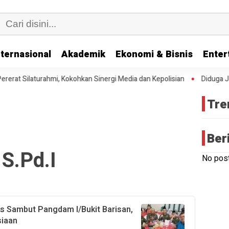
nternasional
Akademik
Ekonomi & Bisnis
Enter
 Silaturahmi, Kokohkan Sinergi Media dan Kepolisian
Diduga Jadi L
Tre
Ber
S.Pd.I
No post
as Sambut Pangdam I/Bukit Barisan,
siaan