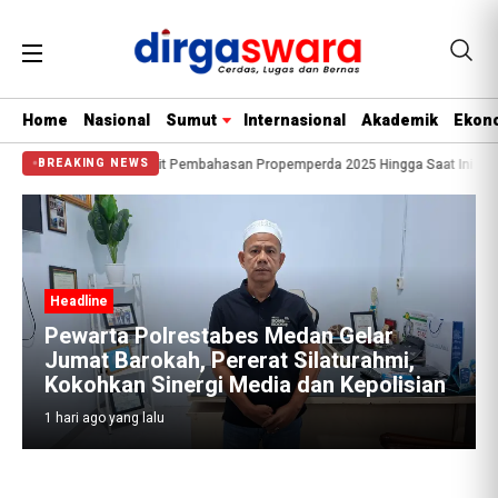
Home
Nasional
Sumut
Internasional
Akademik
Ekono
 Saat di Tanya Terkait Pembahasan Propemperda 2025 Hingga Saat Ini Belum T
BREAKING NEWS
 Medan Gelar
at Silaturahmi,
dia dan Kepolisian