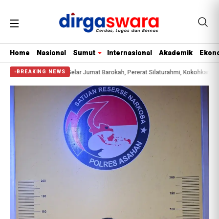
Home
Nasional
Sumut
Internasional
Akademik
Ekono
lrestabes Medan Gelar Jumat Barokah, Pererat Silaturahmi, Kokohkan Sinergi M
BREAKING NEWS