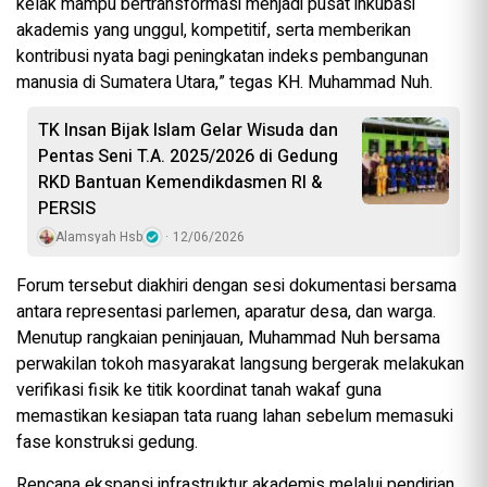
kelak mampu bertransformasi menjadi pusat inkubasi
akademis yang unggul, kompetitif, serta memberikan
kontribusi nyata bagi peningkatan indeks pembangunan
manusia di Sumatera Utara,” tegas KH. Muhammad Nuh.
TK Insan Bijak Islam Gelar Wisuda dan
Pentas Seni T.A. 2025/2026 di Gedung
RKD Bantuan Kemendikdasmen RI &
PERSIS
Alamsyah Hsb
12/06/2026
Forum tersebut diakhiri dengan sesi dokumentasi bersama
antara representasi parlemen, aparatur desa, dan warga.
Menutup rangkaian peninjauan, Muhammad Nuh bersama
perwakilan tokoh masyarakat langsung bergerak melakukan
verifikasi fisik ke titik koordinat tanah wakaf guna
memastikan kesiapan tata ruang lahan sebelum memasuki
fase konstruksi gedung.
Rencana ekspansi infrastruktur akademis melalui pendirian