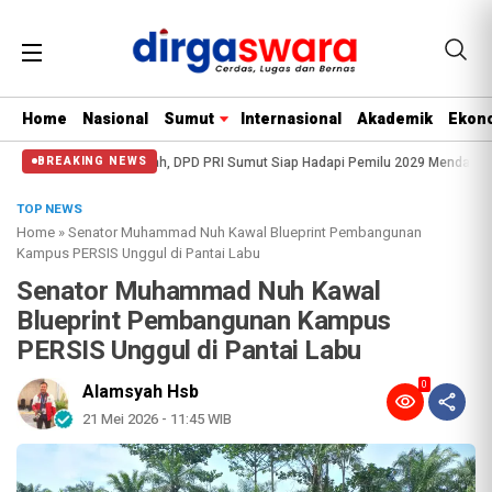
Home
Nasional
Sumut
Internasional
Akademik
Ekono
langsung Meriah, DPD PRI Sumut Siap Hadapi Pemilu 2029 Mendatang
Residiv
BREAKING NEWS
TOP NEWS
Home
»
Senator Muhammad Nuh Kawal Blueprint Pembangunan
Kampus PERSIS Unggul di Pantai Labu
Senator Muhammad Nuh Kawal
Blueprint Pembangunan Kampus
PERSIS Unggul di Pantai Labu
0
Alamsyah Hsb
21 Mei 2026 - 11:45 WIB