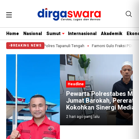
Home
Nasional
Sumut
Internasional
Akademik
Ekono
Pembangunan Rusun Polres Tapanuli Tengah
Famoni Gulo Fraksi PDI-P DPRD
BREAKING NEWS
Headline
Pewarta Polrestabes Medan Gelar
Jumat Barokah, Pererat Silaturahmi,
Kokohkan Sinergi Media dan Kepolisian
2 hari ago yang lalu