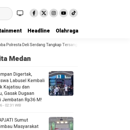
tainment
Headline
Olahraga
ngkap Tersangka di Batang Kuis
Selama 300 Hari Kerja, Polrestabes
ita Medan
mpan Digertak,
swa Labusel Kembali
k Kajatisu dan
u, Gasak Dugaan
i Jembatan Rp36 M!
6 - 02:31 WIB
APJATI Sumut
imbau Masyarakat