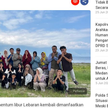
Tidak 
Secara
25 Jun 2
Kapolr
Arahka
Human
Pengam
DPRD 
23 Jun 2
Jumat 
Beras,
Medan 
untuk 
5 Jun 20
Perbesar
Polda 
Situas
ntum libur Lebaran kembali dimanfaatkan
Meski 