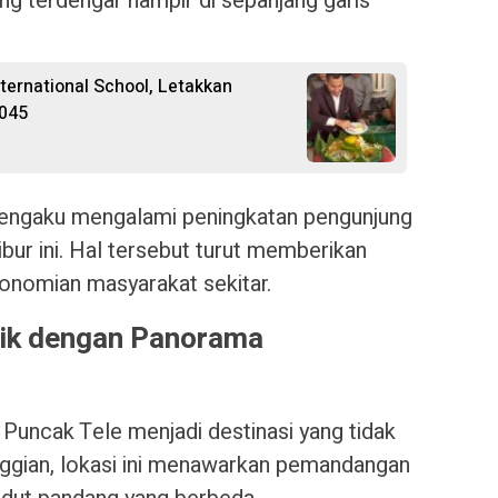
ng terdengar hampir di sepanjang garis
nternational School, Letakkan
2045
mengaku mengalami peningkatan pengunjung
ibur ini. Hal tersebut turut memberikan
onomian masyarakat sekitar.
nik dengan Panorama
 Puncak Tele menjadi destinasi yang tidak
inggian, lokasi ini menawarkan pemandangan