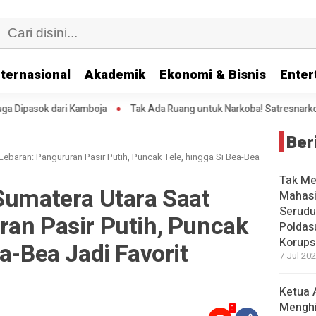
nternasional
Akademik
Ekonomi & Bisnis
Enter
Tak Ada Ruang untuk Narkoba! Satresnarkoba Polresta Deli Serdang Ta
Ber
Lebaran: Pangururan Pasir Putih, Puncak Tele, hingga Si Bea-Bea
Tak Me
Sumatera Utara Saat
Mahasi
Serudu
ran Pasir Putih, Puncak
Poldas
Korups
a-Bea Jadi Favorit
7 Jul 202
Ketua 
Mengh
0