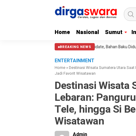
Home
Nasional
Sumut
I
pe Mengandung Etomidate, Bahan Baku Diduga Dipasok dari Kamboja
BREAKING NEWS
ENTERTAINMENT
Home
»
Destinasi Wisata Sumatera Utara Saat 
Jadi Favorit Wisatawan
Destinasi Wisata 
Lebaran: Panguru
Tele, hingga Si Be
Wisatawan
Admin