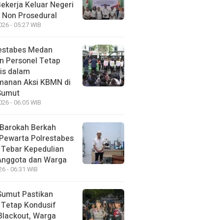
Bekerja Keluar Negeri
 Non Prosedural
026 - 05:27 WIB
estabes Medan
n Personel Tetap
is dalam
anan Aksi KBMN di
Sumut
026 - 06:05 WIB
Barokah Berkah
 Pewarta Polrestabes
Tebar Kepedulian
Anggota dan Warga
26 - 06:31 WIB
Sumut Pastikan
i Tetap Kondusif
Blackout, Warga