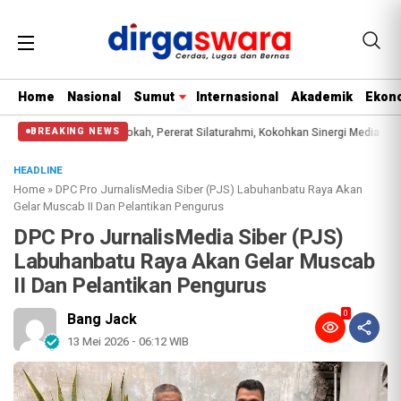
Home
Nasional
Sumut
Internasional
Akademik
Ekono
r Jumat Barokah, Pererat Silaturahmi, Kokohkan Sinergi Media dan Kepolisian
BREAKING NEWS
HEADLINE
Home
»
DPC Pro JurnalisMedia Siber (PJS) Labuhanbatu Raya Akan
Gelar Muscab II Dan Pelantikan Pengurus
DPC Pro JurnalisMedia Siber (PJS)
Labuhanbatu Raya Akan Gelar Muscab
II Dan Pelantikan Pengurus
0
Bang Jack
13 Mei 2026 - 06:12 WIB